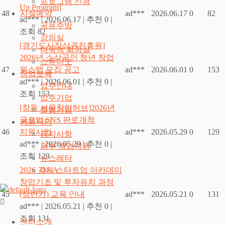
프로그램 신청
Up Program]
시설예약
48
ad***
2026.06.17
0
82
ad***
|
2026.06.17
|
추천 0
|
공유주방
조회 82
강의실
[경기도시장상권진흥원]
다목적 회의실
2026년 소상공인 청년 창업
스튜디오
47
원스텝 모집 공고
ad***
2026.06.01
0
153
창업보육
ad***
|
2026.06.01
|
추천 0
|
입주안내
조회 153
입주기업
[창동 서울창업허브]2026년
졸업기업
글로벌 SNS 판로개척
커뮤니티
46
지원사업
ad***
2026.05.29
0
129
공지사항
ad***
|
2026.05.29
|
추천 0
|
외부 창업지원
조회 129
뉴스레터
Q&A
2026 경기 스타트업 아카데미
창업기초 및 투자유치 과정
45
(상반기) 교육 안내
ad***
2026.05.21
0
131
ad***
|
2026.05.21
|
추천 0
|
조회 131
센터소개