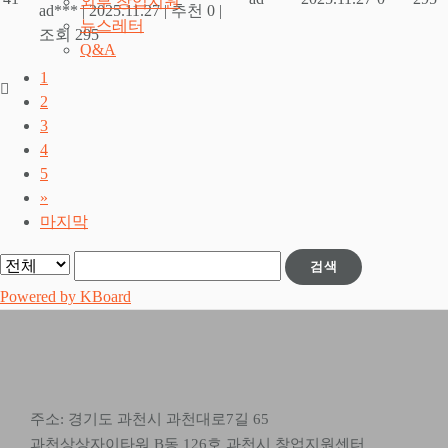
외부 창업지원
ad***
|
2025.11.27
|
추천 0
|
뉴스레터
조회 295
Q&A
1
2
3
4
5
»
마지막
검색
Powered by KBoard
주소: 경기도 과천시 과천대로7길 65
과천상상자이타워 B동 126호 과천시 창업지원센터