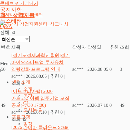
콘텐츠로 건너뛰기
공지사항
외부 창업지원
과천시 창업지원센터
뉴스레터
Q&A
전체 50
번호
제목
작성자
작성일
추천
조회
[경기도경제과학진흥원]경기
바이오스타트업 투자유치
Menu
50
역량강화 프로그램 안내
ad***
2026.08.05
0
3
ad***
|
2026.08.05
|
추천 0
|
센터소개
조회 3
소개
[아트코리아랩] 2026
공간
아트코리아랩 입주기업 모집
CI
49
공모(~7/30 17:00)
ad***
2026.07.10
0
49
오시는 길
ad***
|
2026.07.10
|
추천 0
|
프로그램
조회 49
일정
[2026 가비아 클라우드 Scale-