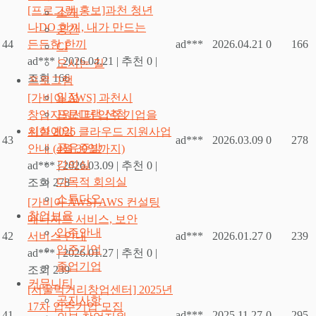
[프로그램 홍보]과천 청년
소개
나DO 한끼, 내가 만드는
공간
44
든든한 한끼
ad***
2026.04.21
0
166
CI
ad***
|
2026.04.21
|
추천 0
|
오시는 길
조회 166
프로그램
일정
[가비아 AWS] 과천시
프로그램 신청
창업지원센터 입주 기업을
시설예약
위한 2026 클라우드 지원사업
43
ad***
2026.03.09
0
278
공유주방
안내 (4월 30일까지)
강의실
ad***
|
2026.03.09
|
추천 0
|
다목적 회의실
조회 278
스튜디오
[가비아 AWS] AWS 컨설팅
창업보육
매니지드 서비스, 보안
입주안내
42
서비스 안내
ad***
2026.01.27
0
239
입주기업
ad***
|
2026.01.27
|
추천 0
|
졸업기업
조회 239
커뮤니티
[서울먹거리창업센터] 2025년
공지사항
17차 입주기업 모집
41
ad***
2025.11.27
0
295