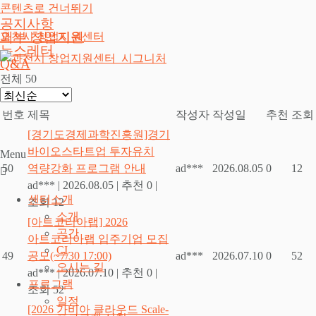
콘텐츠로 건너뛰기
공지사항
외부 창업지원
과천시 창업지원센터
뉴스레터
Q&A
전체 50
번호
제목
작성자
작성일
추천
조회
[경기도경제과학진흥원]경기
바이오스타트업 투자유치
Menu
50
역량강화 프로그램 안내
ad***
2026.08.05
0
12
ad***
|
2026.08.05
|
추천 0
|
센터소개
조회 12
소개
[아트코리아랩] 2026
공간
아트코리아랩 입주기업 모집
CI
49
공모(~7/30 17:00)
ad***
2026.07.10
0
52
오시는 길
ad***
|
2026.07.10
|
추천 0
|
프로그램
조회 52
일정
[2026 가비아 클라우드 Scale-