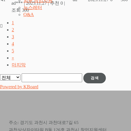
외부 창업지원
ad***
|
2025.11.27
|
추천 0
|
뉴스레터
조회 300
Q&A
1
2
3
4
5
»
마지막
검색
Powered by KBoard
주소: 경기도 과천시 과천대로7길 65
과천상상자이타워 B동 126호 과천시 창업지원센터