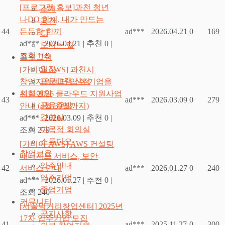
[프로그램 홍보]과천 청년
소개
나DO 한끼, 내가 만드는
공간
44
든든한 한끼
ad***
2026.04.21
0
169
CI
ad***
|
2026.04.21
|
추천 0
|
오시는 길
조회 169
프로그램
일정
[가비아 AWS] 과천시
프로그램 신청
창업지원센터 입주 기업을
시설예약
위한 2026 클라우드 지원사업
43
ad***
2026.03.09
0
279
공유주방
안내 (4월 30일까지)
강의실
ad***
|
2026.03.09
|
추천 0
|
다목적 회의실
조회 279
스튜디오
[가비아 AWS] AWS 컨설팅
창업보육
매니지드 서비스, 보안
입주안내
42
서비스 안내
ad***
2026.01.27
0
240
입주기업
ad***
|
2026.01.27
|
추천 0
|
졸업기업
조회 240
커뮤니티
[서울먹거리창업센터] 2025년
공지사항
17차 입주기업 모집
41
ad***
2025.11.27
0
300