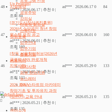
프로그램 신청
Up Program]
시설예약
48
ad***
2026.06.17
0
84
ad***
|
2026.06.17
|
추천 0
|
공유주방
조회 84
강의실
[경기도시장상권진흥원]
다목적 회의실
2026년 소상공인 청년 창업
스튜디오
47
원스텝 모집 공고
ad***
2026.06.01
0
160
창업보육
ad***
|
2026.06.01
|
추천 0
|
입주안내
조회 160
입주기업
[창동 서울창업허브]2026년
졸업기업
글로벌 SNS 판로개척
커뮤니티
46
지원사업
ad***
2026.05.29
0
133
공지사항
ad***
|
2026.05.29
|
추천 0
|
외부 창업지원
조회 133
뉴스레터
Q&A
2026 경기 스타트업 아카데미
창업기초 및 투자유치 과정
45
(상반기) 교육 안내
ad***
2026.05.21
0
135
ad***
|
2026.05.21
|
추천 0
|
조회 135
센터소개