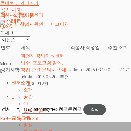
콘텐츠로 건너뛰기
공지사항
외부 창업지원
과천시 창업지원센터
뉴스레터
Q&A
전체 6
번호
제목
작성자
작성일
추천
조회
과천시 창업지원센터
입주, 프로그램 참여,
Menu
공지사항
창업 관련 문의처 안내
admin
2025.03.20
0
31271
admin
|
2025.03.20
|
추천
센터소개
0
|
조회 31271
소개
1
공간
CI
검색
오시는 길
프로그램
Powered by KBoard
일정