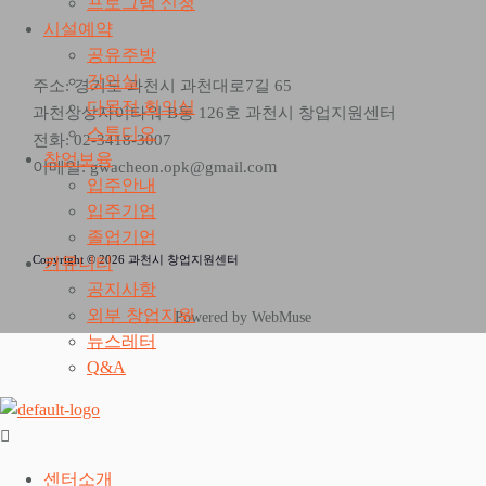
프로그램 신청
시설예약
공유주방
강의실
주소: 경기도 과천시 과천대로7길 65
다목적 회의실
과천상상자이타워 B동 126호 과천시 창업지원센터
스튜디오
전화: 02-3418-3007
창업보육
m
이메일: gwacheon.opk@gmail.co
입주안내
입주기업
졸업기업
Copyright © 2026 과천시 창업지원센터
커뮤니티
공지사항
외부 창업지원
Powered by WebMuse
뉴스레터
Q&A
센터소개