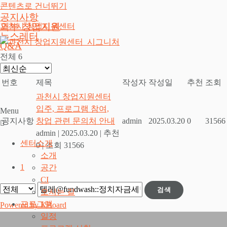
콘텐츠로 건너뛰기
공지사항
외부 창업지원
과천시 창업지원센터
뉴스레터
Q&A
전체 6
번호
제목
작성자
작성일
추천
조회
과천시 창업지원센터
입주, 프로그램 참여,
Menu
공지사항
창업 관련 문의처 안내
admin
2025.03.20
0
31566
admin
|
2025.03.20
|
추천
센터소개
0
|
조회 31566
소개
1
공간
CI
검색
오시는 길
프로그램
Powered by KBoard
일정