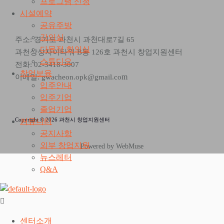
프로그램 신청
시설예약
공유주방
강의실
주소: 경기도 과천시 과천대로7길 65
다목적 회의실
과천상상자이타워 B동 126호 과천시 창업지원센터
스튜디오
전화: 02-3418-3007
창업보육
m
이메일: gwacheon.opk@gmail.co
입주안내
입주기업
졸업기업
Copyright © 2026 과천시 창업지원센터
커뮤니티
공지사항
외부 창업지원
Powered by WebMuse
뉴스레터
Q&A
센터소개