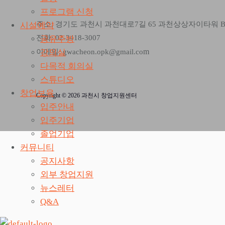
프로그램 신청
주소: 경기도 과천시 과천대로7길 65 과천상상자이타워 
시설예약
전화: 02-3418-3007
공유주방
m
강의실
이메일: gwacheon.opk@gmail.co
다목적 회의실
스튜디오
창업보육
Copyright © 2026 과천시 창업지원센터
입주안내
입주기업
졸업기업
커뮤니티
공지사항
외부 창업지원
뉴스레터
Q&A