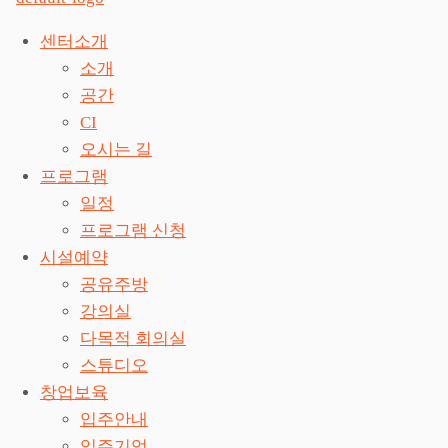
센터소개
소개
공간
CI
오시는 길
프로그램
일정
프로그램 신청
시설예약
공유주방
강의실
다목적 회의실
스튜디오
창업보육
입주안내
입주기업