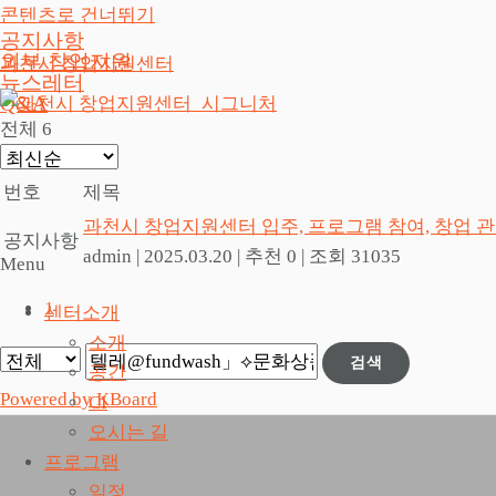
콘텐츠로 건너뛰기
공지사항
외부 창업지원
과천시 창업지원센터
뉴스레터
Q&A
전체 6
번호
제목
과천시 창업지원센터 입주, 프로그램 참여, 창업 
공지사항
admin
|
2025.03.20
|
추천 0
|
조회 31035
Menu
1
센터소개
소개
검색
공간
Powered by KBoard
CI
오시는 길
프로그램
일정