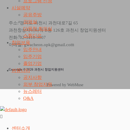
프로그램 신청
시설예약
공유주방
강의실
주소: 경기도 과천시 과천대로7길 65
다목적 회의실
과천상상자이타워 B동 126호 과천시 창업지원센터
스튜디오
전화: 02-3418-3007
창업보육
m
이메일: gwacheon.opk@gmail.co
입주안내
입주기업
졸업기업
Copyright © 2026 과천시 창업지원센터
커뮤니티
공지사항
외부 창업지원
Powered by WebMuse
뉴스레터
Q&A
센터소개