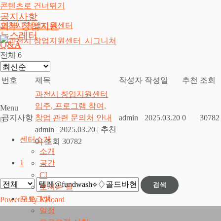
콘텐츠로 건너뛰기
공지사항
외부 창업지원
과천시 창업지원센터
뉴스레터
Q&A
전체 6
번호
제목
작성자
작성일
추천
조회
과천시 창업지원센터
입주, 프로그램 참여,
Menu
공지사항
창업 관련 문의처 안내
admin
2025.03.20
0
30782
admin
|
2025.03.20
|
추천
센터소개
0
|
조회 30782
소개
1
공간
CI
검색
오시는 길
프로그램
Powered by KBoard
일정