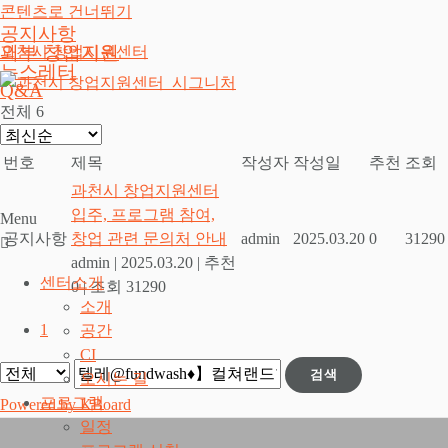
콘텐츠로 건너뛰기
공지사항
외부 창업지원
과천시 창업지원센터
뉴스레터
Q&A
전체 6
번호
제목
작성자
작성일
추천
조회
과천시 창업지원센터
입주, 프로그램 참여,
Menu
공지사항
창업 관련 문의처 안내
admin
2025.03.20
0
31290
admin
|
2025.03.20
|
추천
센터소개
0
|
조회 31290
소개
1
공간
CI
검색
오시는 길
프로그램
Powered by KBoard
일정