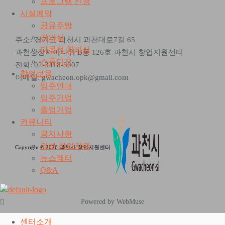
프로그램 신청
시설예약
공유주방
강의실
주소: 경기도 과천시 과천대로7길 65
다목적 회의실
과천상상자이타워 B동 126호 과천시 창업지원센터
스튜디오
전화: 02-3418-3007
창업보육
m
이메일: gwacheon.opk@gmail.co
입주안내
입주기업
졸업기업
커뮤니티
공지사항
외부 창업지원
Copyright © 2026 과천시 창업지원센터
뉴스레터
Q&A
Powered by WebMuse
센터소개