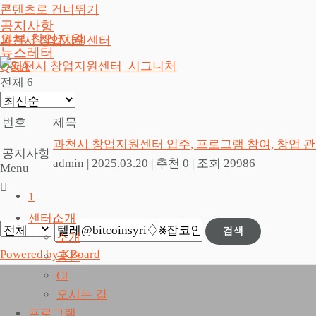
콘텐츠로 건너뛰기
공지사항
외부 창업지원
과천시 창업지원센터
뉴스레터
Q&A
전체 6
번호
제목
과천시 창업지원센터 입주, 프로그램 참여, 창업 
공지사항
admin
|
2025.03.20
|
추천 0
|
조회 29986
Menu
1
센터소개
검색
소개
Powered by KBoard
공간
CI
오시는 길
프로그램