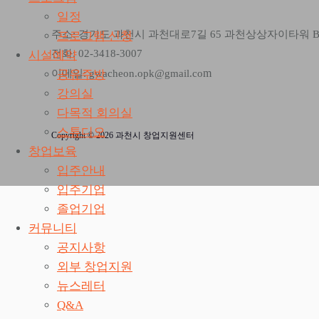
일정
주소: 경기도 과천시 과천대로7길 65 과천상상자이타워 
프로그램 신청
전화: 02-3418-3007
시설예약
m
공유주방
이메일: gwacheon.opk@gmail.co
강의실
다목적 회의실
스튜디오
Copyright © 2026 과천시 창업지원센터
창업보육
입주안내
입주기업
졸업기업
커뮤니티
공지사항
외부 창업지원
뉴스레터
Q&A