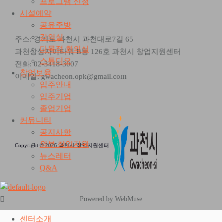
프로그램 신청
시설예약
공유주방
강의실
주소: 경기도 과천시 과천대로7길 65
다목적 회의실
과천상상자이타워 B동 126호 과천시 창업지원센터
스튜디오
전화: 02-3418-3007
창업보육
m
이메일: gwacheon.opk@gmail.co
입주안내
입주기업
졸업기업
커뮤니티
공지사항
외부 창업지원
Copyright © 2026 과천시 창업지원센터
뉴스레터
Q&A
Powered by WebMuse
센터소개