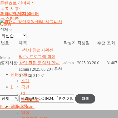
콘텐츠로 건너뛰기
공지사항
외부 창업지원
과천시 창업지원센터
뉴스레터
Q&A
전체 6
번호
제목
작성자
작성일
추천
조회
과천시 창업지원센터
입주, 프로그램 참여,
Menu
공지사항
창업 관련 문의처 안내
admin
2025.03.20
0
31407
admin
|
2025.03.20
|
추천
센터소개
0
|
조회 31407
소개
1
공간
CI
검색
오시는 길
프로그램
Powered by KBoard
일정