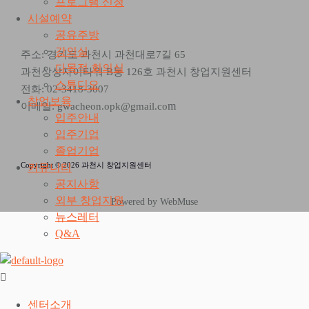
프로그램 신청
시설예약
공유주방
강의실
주소: 경기도 과천시 과천대로7길 65
다목적 회의실
과천상상자이타워 B동 126호 과천시 창업지원센터
스튜디오
전화: 02-3418-3007
창업보육
m
이메일: gwacheon.opk@gmail.co
입주안내
입주기업
졸업기업
Copyright © 2026 과천시 창업지원센터
커뮤니티
공지사항
외부 창업지원
Powered by WebMuse
뉴스레터
Q&A
센터소개