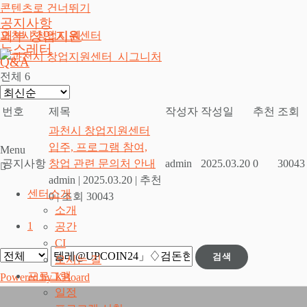
콘텐츠로 건너뛰기
공지사항
외부 창업지원
과천시 창업지원센터
뉴스레터
Q&A
전체 6
번호
제목
작성자
작성일
추천
조회
과천시 창업지원센터
입주, 프로그램 참여,
Menu
공지사항
창업 관련 문의처 안내
admin
2025.03.20
0
30043
admin
|
2025.03.20
|
추천
센터소개
0
|
조회 30043
소개
1
공간
CI
검색
오시는 길
프로그램
Powered by KBoard
일정