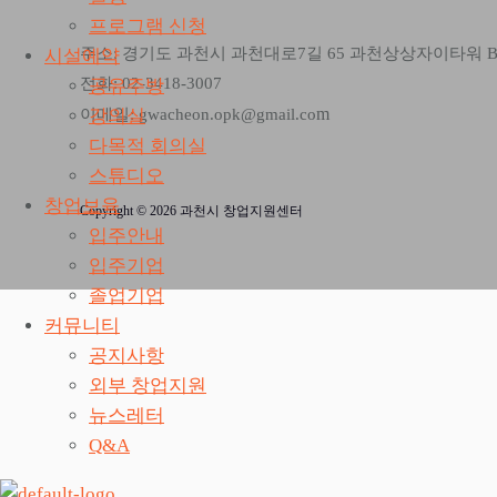
프로그램 신청
주소: 경기도 과천시 과천대로7길 65 과천상상자이타워 
시설예약
전화: 02-3418-3007
공유주방
m
강의실
이메일: gwacheon.opk@gmail.co
다목적 회의실
스튜디오
창업보육
Copyright © 2026 과천시 창업지원센터
입주안내
입주기업
졸업기업
커뮤니티
공지사항
외부 창업지원
뉴스레터
Q&A