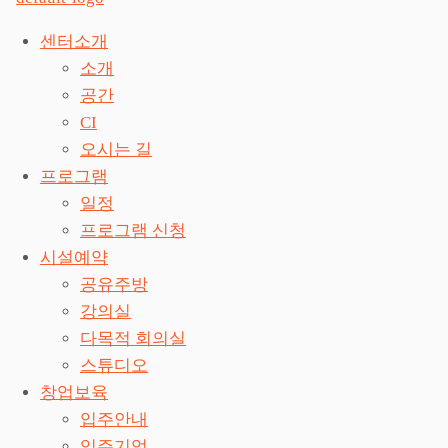
센터소개
소개
공간
CI
오시는 길
프로그램
일정
프로그램 신청
시설예약
공유주방
강의실
다목적 회의실
스튜디오
창업보육
입주안내
입주기업