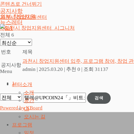
콘텐츠로 건너뛰기
공지사항
외부 창업지원
과천시 창업지원센터
뉴스레터
Q&A
전체 6
번호
제목
과천시 창업지원센터 입주, 프로그램 참여, 창업 
공지사항
admin
|
2025.03.20
|
추천 0
|
조회 31137
Menu
1
센터소개
소개
검색
공간
Powered by KBoard
CI
오시는 길
프로그램
일정