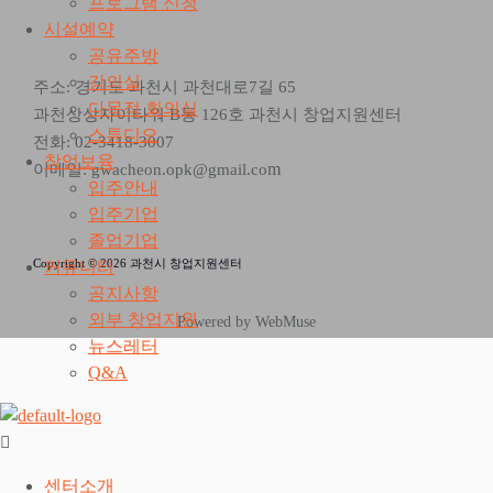
프로그램 신청
시설예약
공유주방
강의실
주소: 경기도 과천시 과천대로7길 65
다목적 회의실
과천상상자이타워 B동 126호 과천시 창업지원센터
스튜디오
전화: 02-3418-3007
창업보육
m
이메일: gwacheon.opk@gmail.co
입주안내
입주기업
졸업기업
Copyright © 2026 과천시 창업지원센터
커뮤니티
공지사항
외부 창업지원
Powered by WebMuse
뉴스레터
Q&A
센터소개