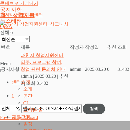
콘텐츠로 건너뛰기
공지사항
외부 창업지원
과천시 창업지원센터
뉴스레터
Q&A
전체 6
번호
제목
작성자
작성일
추천
조회
과천시 창업지원센터
입주, 프로그램 참여,
Menu
공지사항
창업 관련 문의처 안내
admin
2025.03.20
0
31482
admin
|
2025.03.20
|
추천
센터소개
0
|
조회 31482
소개
1
공간
CI
검색
오시는 길
프로그램
Powered by KBoard
일정