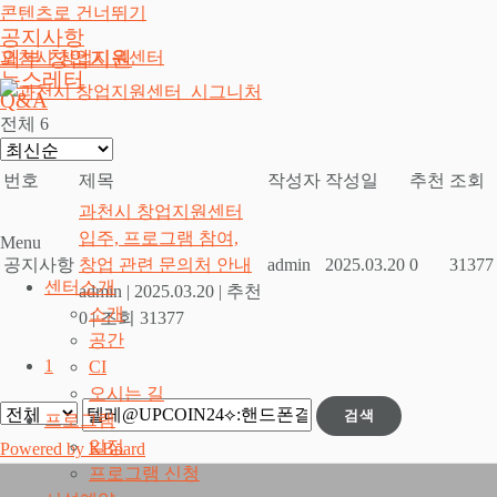
콘텐츠로 건너뛰기
공지사항
외부 창업지원
과천시 창업지원센터
뉴스레터
Q&A
전체 6
번호
제목
작성자
작성일
추천
조회
과천시 창업지원센터
입주, 프로그램 참여,
Menu
공지사항
창업 관련 문의처 안내
admin
2025.03.20
0
31377
센터소개
admin
|
2025.03.20
|
추천
소개
0
|
조회 31377
공간
1
CI
오시는 길
검색
프로그램
일정
Powered by KBoard
프로그램 신청