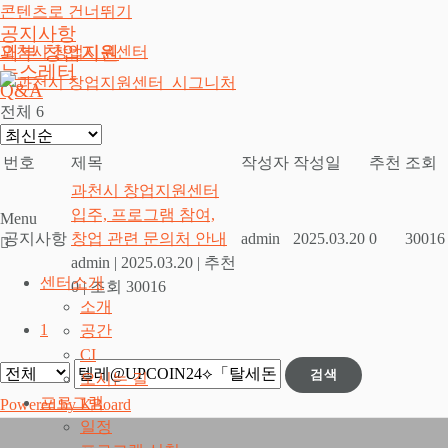
콘텐츠로 건너뛰기
공지사항
외부 창업지원
과천시 창업지원센터
뉴스레터
Q&A
전체 6
번호
제목
작성자
작성일
추천
조회
과천시 창업지원센터
입주, 프로그램 참여,
Menu
공지사항
창업 관련 문의처 안내
admin
2025.03.20
0
30016
admin
|
2025.03.20
|
추천
센터소개
0
|
조회 30016
소개
1
공간
CI
검색
오시는 길
프로그램
Powered by KBoard
일정