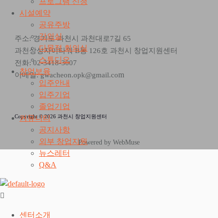
프로그램 신청
시설예약
공유주방
강의실
주소: 경기도 과천시 과천대로7길 65
다목적 회의실
과천상상자이타워 B동 126호 과천시 창업지원센터
스튜디오
전화: 02-3418-3007
창업보육
m
이메일: gwacheon.opk@gmail.co
입주안내
입주기업
졸업기업
Copyright © 2026 과천시 창업지원센터
커뮤니티
공지사항
외부 창업지원
Powered by WebMuse
뉴스레터
Q&A
센터소개