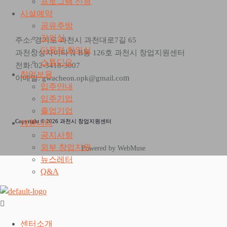
프로그램 신청
시설예약
공유주방
강의실
주소: 경기도 과천시 과천대로7길 65
다목적 회의실
과천상상자이타워 B동 126호 과천시 창업지원센터
스튜디오
전화: 02-3418-3007
창업보육
m
이메일: gwacheon.opk@gmail.co
입주안내
입주기업
졸업기업
Copyright © 2026 과천시 창업지원센터
커뮤니티
공지사항
외부 창업지원
Powered by WebMuse
뉴스레터
Q&A
센터소개