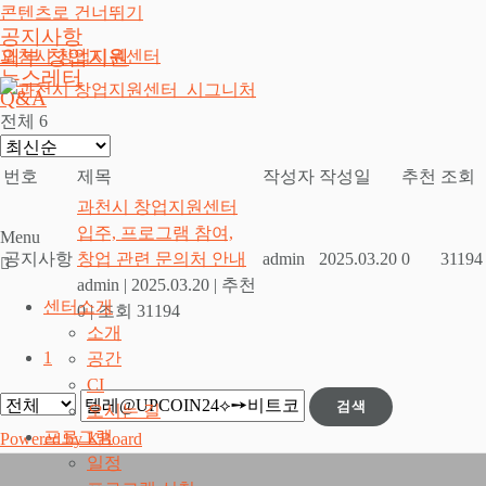
콘텐츠로 건너뛰기
공지사항
외부 창업지원
과천시 창업지원센터
뉴스레터
Q&A
전체 6
번호
제목
작성자
작성일
추천
조회
과천시 창업지원센터
입주, 프로그램 참여,
Menu
공지사항
창업 관련 문의처 안내
admin
2025.03.20
0
31194
admin
|
2025.03.20
|
추천
센터소개
0
|
조회 31194
소개
1
공간
CI
검색
오시는 길
프로그램
Powered by KBoard
일정