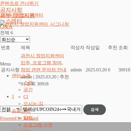
콘텐츠로 건너뛰기
공지사항
외부 창업지원
과천시 창업지원센터
뉴스레터
Q&A
전체 6
번호
제목
작성자
작성일
추천
조회
과천시 창업지원센터
입주, 프로그램 참여,
Menu
공지사항
창업 관련 문의처 안내
admin
2025.03.20
0
30918
센터소개
admin
|
2025.03.20
|
추천
소개
0
|
조회 30918
공간
1
CI
오시는 길
검색
프로그램
일정
Powered by KBoard
프로그램 신청