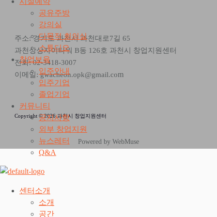
시설예약
공유주방
강의실
다목적 회의실
주소: 경기도 과천시 과천대로7길 65
스튜디오
과천상상자이타워 B동 126호 과천시 창업지원센터
창업보육
전화: 02-3418-3007
입주안내
m
이메일: gwacheon.opk@gmail.co
입주기업
졸업기업
커뮤니티
Copyright © 2026 과천시 창업지원센터
공지사항
외부 창업지원
뉴스레터
Powered by WebMuse
Q&A
센터소개
소개
공간