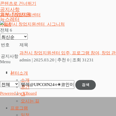
콘텐츠로 건너뛰기
공지사항
외부 창업지원
과천시 창업지원센터
뉴스레터
Q&A
전체 6
번호
제목
과천시 창업지원센터 입주, 프로그램 참여, 창업 
공지사항
admin
|
2025.03.20
|
추천 0
|
조회 31231
Menu
1
센터소개
소개
검색
공간
Powered by KBoard
CI
오시는 길
프로그램
일정