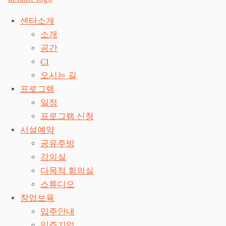
센터소개
소개
공간
CI
오시는 길
프로그램
일정
프로그램 신청
시설예약
공유주방
강의실
다목적 회의실
스튜디오
창업보육
입주안내
입주기업