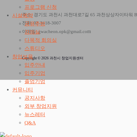
프로그램 신청
주소: 경기도 과천시 과천대로7길 65 과천상상자이타워 
시설예약
전화: 02-3418-3007
공유주방
m
강의실
이메일: gwacheon.opk@gmail.co
다목적 회의실
스튜디오
창업보육
Copyright © 2026 과천시 창업지원센터
입주안내
입주기업
졸업기업
커뮤니티
공지사항
외부 창업지원
뉴스레터
Q&A