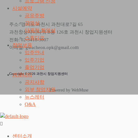
프로그램 신청
시설예약
공유주방
강의실
주소: 경기도 과천시 과천대로7길 65
다목적 회의실
과천상상자이타워 B동 126호 과천시 창업지원센터
스튜디오
전화: 02-3418-3007
창업보육
m
이메일: gwacheon.opk@gmail.co
입주안내
입주기업
졸업기업
Copyright © 2026 과천시 창업지원센터
커뮤니티
공지사항
외부 창업지원
Powered by WebMuse
뉴스레터
Q&A
센터소개