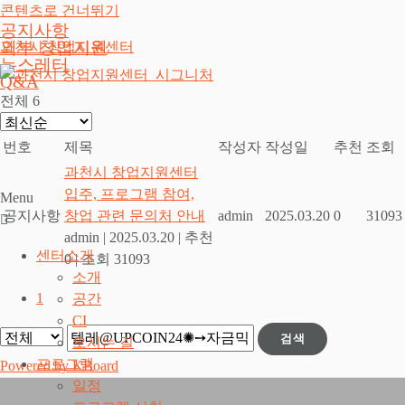
콘텐츠로 건너뛰기
공지사항
외부 창업지원
과천시 창업지원센터
뉴스레터
Q&A
전체 6
번호
제목
작성자
작성일
추천
조회
과천시 창업지원센터
입주, 프로그램 참여,
Menu
공지사항
창업 관련 문의처 안내
admin
2025.03.20
0
31093
admin
|
2025.03.20
|
추천
센터소개
0
|
조회 31093
소개
1
공간
CI
검색
오시는 길
프로그램
Powered by KBoard
일정