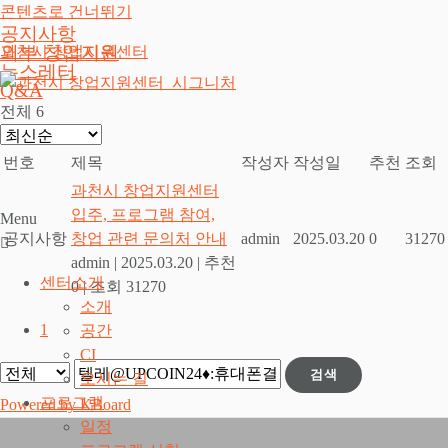
콘텐츠로 건너뛰기
공지사항
외부 창업지원
과천시 창업지원센터
뉴스레터
Q&A
전체 6
번호
제목
작성자
작성일
추천
조회
과천시 창업지원센터
입주, 프로그램 참여,
Menu
공지사항
창업 관련 문의처 안내
admin
2025.03.20
0
31270
admin
|
2025.03.20
|
추천
센터소개
0
|
조회 31270
소개
1
공간
CI
검색
오시는 길
프로그램
Powered by KBoard
일정