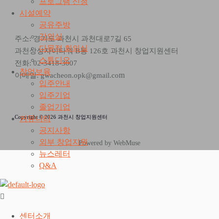
프로그램 신청
시설예약
공유주방
강의실
주소: 경기도 과천시 과천대로7길 65
다목적 회의실
과천상상자이타워 B동 126호 과천시 창업지원센터
스튜디오
전화: 02-3418-3007
창업보육
m
이메일: gwacheon.opk@gmail.co
입주안내
입주기업
졸업기업
Copyright © 2026 과천시 창업지원센터
커뮤니티
공지사항
외부 창업지원
Powered by WebMuse
뉴스레터
Q&A
센터소개