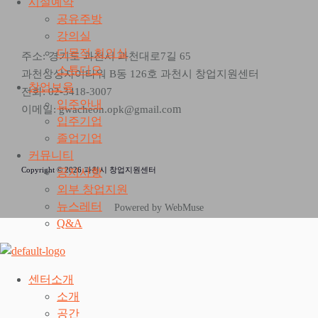
시설예약
공유주방
강의실
다목적 회의실
주소: 경기도 과천시 과천대로7길 65
스튜디오
과천상상자이타워 B동 126호 과천시 창업지원센터
창업보육
전화: 02-3418-3007
입주안내
m
이메일: gwacheon.opk@gmail.co
입주기업
졸업기업
커뮤니티
Copyright © 2026 과천시 창업지원센터
공지사항
외부 창업지원
뉴스레터
Powered by WebMuse
Q&A
센터소개
소개
공간