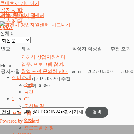
콘텐츠로 건너뛰기
공지사항
외부 창업지원
과천시 창업지원센터
뉴스레터
Q&A
전체 6
번호
제목
작성자
작성일
추천
조회
과천시 창업지원센터
입주, 프로그램 참여,
Menu
공지사항
창업 관련 문의처 안내
admin
2025.03.20
0
30360
센터소개
admin
|
2025.03.20
|
추천
소개
0
|
조회 30360
공간
1
CI
오시는 길
검색
프로그램
일정
Powered by KBoard
프로그램 신청