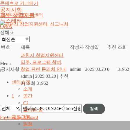
콘텐츠로 건너뛰기
공지사항
외부 창업지원
과천시 창업지원센터
뉴스레터
Q&A
전체 6
번호
제목
작성자
작성일
추천
조회
과천시 창업지원센터
입주, 프로그램 참여,
Menu
공지사항
창업 관련 문의처 안내
admin
2025.03.20
0
31962
admin
|
2025.03.20
|
추천
센터소개
0
|
조회 31962
소개
1
공간
CI
검색
오시는 길
프로그램
Powered by KBoard
일정