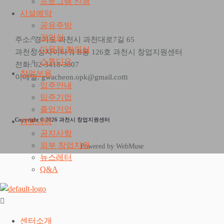
프로그램 신청
시설예약
공유주방
강의실
주소: 경기도 과천시 과천대로7길 65
다목적 회의실
과천상상자이타워 B동 126호 과천시 창업지원센터
스튜디오
전화: 02-3418-3007
창업보육
m
이메일: gwacheon.opk@gmail.co
입주안내
입주기업
졸업기업
Copyright © 2026 과천시 창업지원센터
커뮤니티
공지사항
외부 창업지원
Powered by WebMuse
뉴스레터
Q&A
센터소개