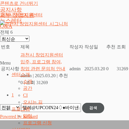
콘텐츠로 건너뛰기
공지사항
외부 창업지원
과천시 창업지원센터
뉴스레터
Q&A
전체 6
번호
제목
작성자
작성일
추천
조회
과천시 창업지원센터
입주, 프로그램 참여,
Menu
공지사항
창업 관련 문의처 안내
admin
2025.03.20
0
31269
센터소개
admin
|
2025.03.20
|
추천
소개
0
|
조회 31269
공간
1
CI
오시는 길
검색
프로그램
일정
Powered by KBoard
프로그램 신청