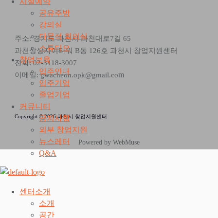
시설예약
공유주방
강의실
다목적 회의실
주소: 경기도 과천시 과천대로7길 65
스튜디오
과천상상자이타워 B동 126호 과천시 창업지원센터
창업보육
전화: 02-3418-3007
입주안내
m
이메일: gwacheon.opk@gmail.co
입주기업
졸업기업
커뮤니티
Copyright © 2026 과천시 창업지원센터
공지사항
외부 창업지원
뉴스레터
Powered by WebMuse
Q&A
센터소개
소개
공간