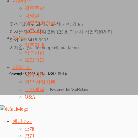
시설예약
공유주방
강의실
다목적 회의실
주소: 경기도 과천시 과천대로7길 65
스튜디오
과천상상자이타워 B동 126호 과천시 창업지원센터
창업보육
전화: 02-3418-3007
입주안내
m
이메일: gwacheon.opk@gmail.co
입주기업
졸업기업
커뮤니티
Copyright © 2026 과천시 창업지원센터
공지사항
외부 창업지원
뉴스레터
Powered by WebMuse
Q&A
센터소개
소개
공간