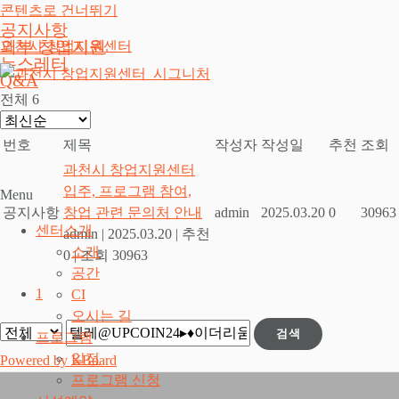
콘텐츠로 건너뛰기
공지사항
외부 창업지원
과천시 창업지원센터
뉴스레터
Q&A
전체 6
번호
제목
작성자
작성일
추천
조회
과천시 창업지원센터
입주, 프로그램 참여,
Menu
공지사항
창업 관련 문의처 안내
admin
2025.03.20
0
30963
센터소개
admin
|
2025.03.20
|
추천
소개
0
|
조회 30963
공간
1
CI
오시는 길
검색
프로그램
일정
Powered by KBoard
프로그램 신청