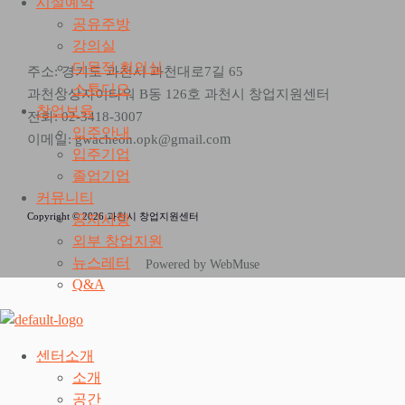
시설예약
공유주방
강의실
다목적 회의실
주소: 경기도 과천시 과천대로7길 65
스튜디오
과천상상자이타워 B동 126호 과천시 창업지원센터
창업보육
전화: 02-3418-3007
입주안내
m
이메일: gwacheon.opk@gmail.co
입주기업
졸업기업
커뮤니티
Copyright © 2026 과천시 창업지원센터
공지사항
외부 창업지원
뉴스레터
Powered by WebMuse
Q&A
센터소개
소개
공간