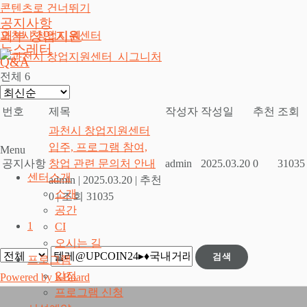
콘텐츠로 건너뛰기
공지사항
외부 창업지원
과천시 창업지원센터
뉴스레터
Q&A
전체 6
번호
제목
작성자
작성일
추천
조회
과천시 창업지원센터
입주, 프로그램 참여,
Menu
공지사항
창업 관련 문의처 안내
admin
2025.03.20
0
31035
센터소개
admin
|
2025.03.20
|
추천
소개
0
|
조회 31035
공간
1
CI
오시는 길
검색
프로그램
일정
Powered by KBoard
프로그램 신청