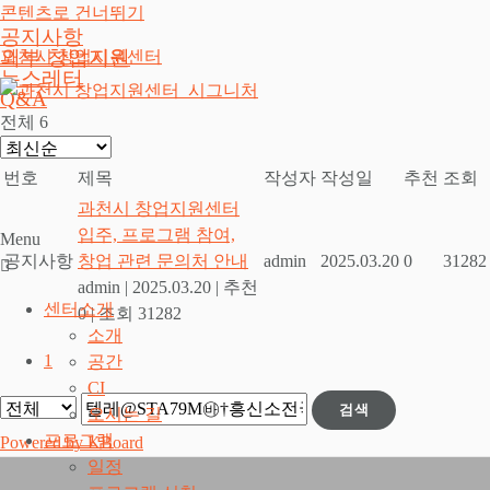
콘텐츠로 건너뛰기
공지사항
외부 창업지원
과천시 창업지원센터
뉴스레터
Q&A
전체 6
번호
제목
작성자
작성일
추천
조회
과천시 창업지원센터
입주, 프로그램 참여,
Menu
공지사항
창업 관련 문의처 안내
admin
2025.03.20
0
31282
admin
|
2025.03.20
|
추천
센터소개
0
|
조회 31282
소개
1
공간
CI
검색
오시는 길
프로그램
Powered by KBoard
일정