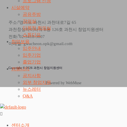
프로그램 신청
시설예약
공유주방
강의실
주소: 경기도 과천시 과천대로7길 65
다목적 회의실
과천상상자이타워 B동 126호 과천시 창업지원센터
스튜디오
전화: 02-3418-3007
창업보육
m
이메일: gwacheon.opk@gmail.co
입주안내
입주기업
졸업기업
Copyright © 2026 과천시 창업지원센터
커뮤니티
공지사항
외부 창업지원
Powered by WebMuse
뉴스레터
Q&A
센터소개