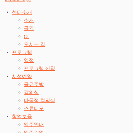
센터소개
소개
공간
CI
오시는 길
프로그램
일정
프로그램 신청
시설예약
공유주방
강의실
다목적 회의실
스튜디오
창업보육
입주안내
입주기업