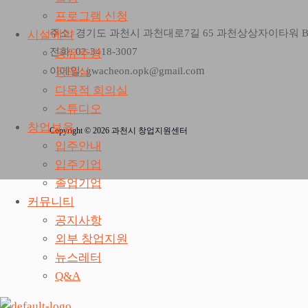
프로그램 신청
주소: 경기도 과천시 과천대로7길 65 과천상상자이타워 
시설예약
전화: 02-3418-3007
공유주방
m
강의실
이메일: gwacheon.opk@gmail.co
다목적 회의실
스튜디오
창업보육
Copyright © 2026 과천시 창업지원센터
입주안내
입주기업
졸업기업
커뮤니티
공지사항
외부 창업지원
뉴스레터
Q&A