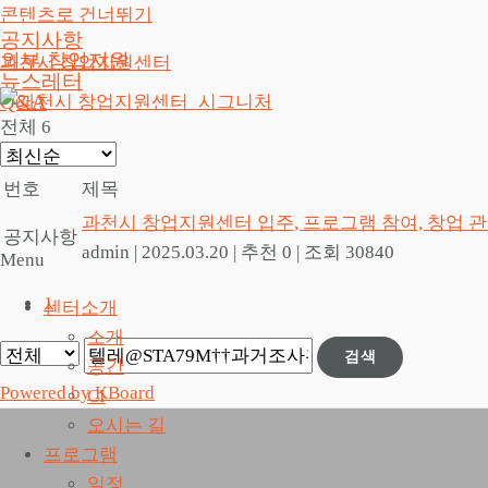
콘텐츠로 건너뛰기
공지사항
외부 창업지원
과천시 창업지원센터
뉴스레터
Q&A
전체 6
번호
제목
과천시 창업지원센터 입주, 프로그램 참여, 창업 
공지사항
admin
|
2025.03.20
|
추천 0
|
조회 30840
Menu
1
센터소개
소개
검색
공간
Powered by KBoard
CI
오시는 길
프로그램
일정