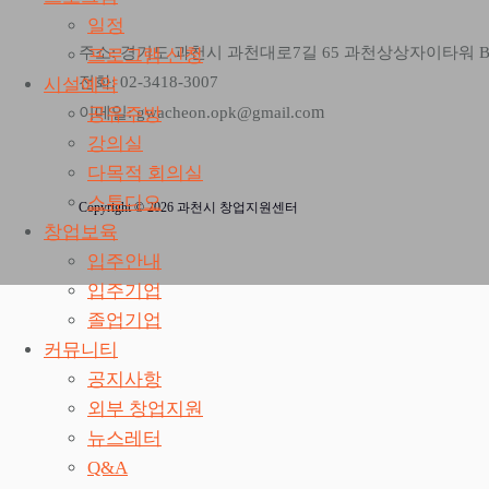
일정
주소: 경기도 과천시 과천대로7길 65 과천상상자이타워 
프로그램 신청
전화: 02-3418-3007
시설예약
m
공유주방
이메일: gwacheon.opk@gmail.co
강의실
다목적 회의실
스튜디오
Copyright © 2026 과천시 창업지원센터
창업보육
입주안내
입주기업
졸업기업
커뮤니티
공지사항
외부 창업지원
뉴스레터
Q&A