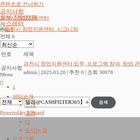
콘텐츠로 건너뛰기
공지사항
외부 창업지원
과천시 창업지원센터
뉴스레터
Q&A
전체 6
번호
제목
과천시 창업지원센터 입주, 프로그램 참여, 창업 
공지사항
admin
|
2025.03.20
|
추천 0
|
조회 30978
Menu
1
센터소개
검색
소개
Powered by KBoard
공간
CI
오시는 길
프로그램