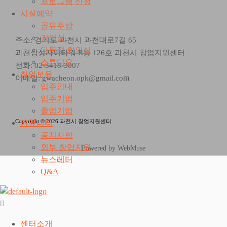
프로그램 신청
시설예약
공유주방
강의실
주소: 경기도 과천시 과천대로7길 65
다목적 회의실
과천상상자이타워 B동 126호 과천시 창업지원센터
스튜디오
전화: 02-3418-3007
창업보육
m
이메일: gwacheon.opk@gmail.co
입주안내
입주기업
졸업기업
Copyright © 2026 과천시 창업지원센터
커뮤니티
공지사항
외부 창업지원
Powered by WebMuse
뉴스레터
Q&A
센터소개