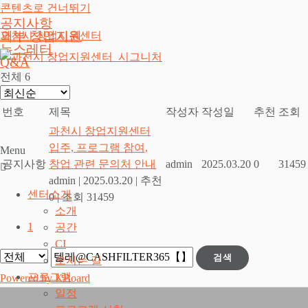
콘텐츠로 건너뛰기
공지사항
외부 창업지원
과천시 창업지원센터
뉴스레터
Q&A
전체 6
번호
제목
작성자
작성일
추천
조회
과천시 창업지원센터
입주, 프로그램 참여,
Menu
공지사항
창업 관련 문의처 안내
admin
2025.03.20
0
31459
admin
|
2025.03.20
|
추천
센터소개
0
|
조회 31459
소개
1
공간
CI
검색
오시는 길
프로그램
Powered by KBoard
일정