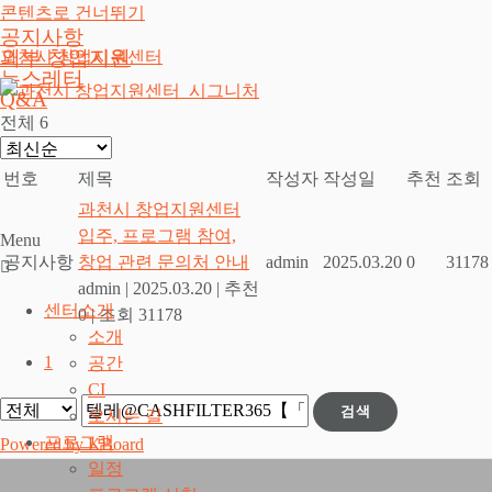
콘텐츠로 건너뛰기
공지사항
외부 창업지원
과천시 창업지원센터
뉴스레터
Q&A
전체 6
번호
제목
작성자
작성일
추천
조회
과천시 창업지원센터
입주, 프로그램 참여,
Menu
공지사항
창업 관련 문의처 안내
admin
2025.03.20
0
31178
admin
|
2025.03.20
|
추천
센터소개
0
|
조회 31178
소개
1
공간
CI
검색
오시는 길
프로그램
Powered by KBoard
일정