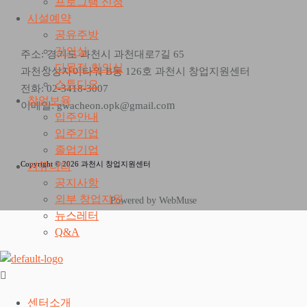
프로그램 신청
시설예약
공유주방
강의실
주소: 경기도 과천시 과천대로7길 65
다목적 회의실
과천상상자이타워 B동 126호 과천시 창업지원센터
스튜디오
전화: 02-3418-3007
창업보육
m
이메일: gwacheon.opk@gmail.co
입주안내
입주기업
졸업기업
Copyright © 2026 과천시 창업지원센터
커뮤니티
공지사항
외부 창업지원
Powered by WebMuse
뉴스레터
Q&A
센터소개