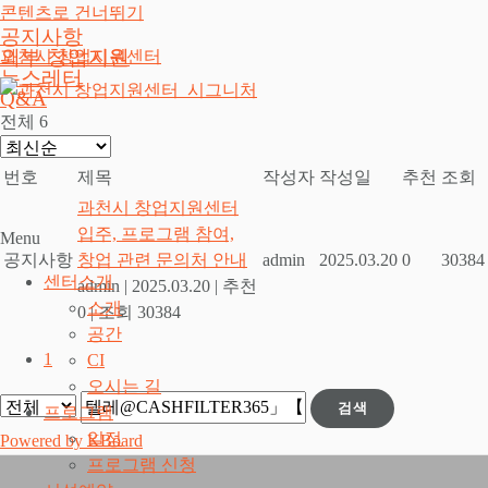
콘텐츠로 건너뛰기
공지사항
외부 창업지원
과천시 창업지원센터
뉴스레터
Q&A
전체 6
번호
제목
작성자
작성일
추천
조회
과천시 창업지원센터
입주, 프로그램 참여,
Menu
공지사항
창업 관련 문의처 안내
admin
2025.03.20
0
30384
센터소개
admin
|
2025.03.20
|
추천
소개
0
|
조회 30384
공간
1
CI
오시는 길
검색
프로그램
일정
Powered by KBoard
프로그램 신청