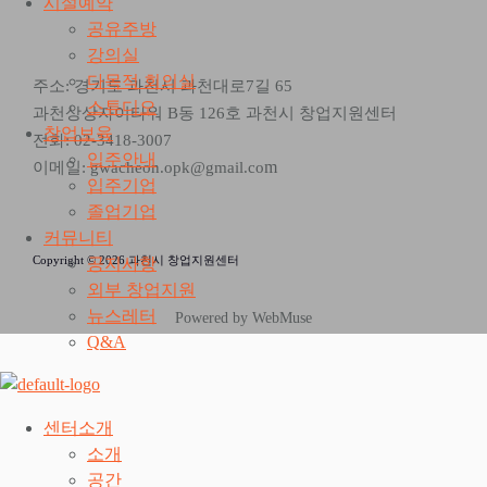
시설예약
공유주방
강의실
다목적 회의실
주소: 경기도 과천시 과천대로7길 65
스튜디오
과천상상자이타워 B동 126호 과천시 창업지원센터
창업보육
전화: 02-3418-3007
입주안내
m
이메일: gwacheon.opk@gmail.co
입주기업
졸업기업
커뮤니티
Copyright © 2026 과천시 창업지원센터
공지사항
외부 창업지원
뉴스레터
Powered by WebMuse
Q&A
센터소개
소개
공간