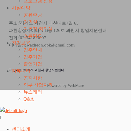
프로그램 신청
시설예약
공유주방
강의실
주소: 경기도 과천시 과천대로7길 65
다목적 회의실
과천상상자이타워 B동 126호 과천시 창업지원센터
스튜디오
전화: 02-3418-3007
창업보육
m
이메일: gwacheon.opk@gmail.co
입주안내
입주기업
졸업기업
Copyright © 2026 과천시 창업지원센터
커뮤니티
공지사항
외부 창업지원
Powered by WebMuse
뉴스레터
Q&A
센터소개