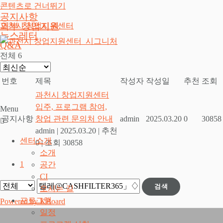
콘텐츠로 건너뛰기
공지사항
외부 창업지원
과천시 창업지원센터
뉴스레터
Q&A
전체 6
번호
제목
작성자
작성일
추천
조회
과천시 창업지원센터
입주, 프로그램 참여,
Menu
공지사항
창업 관련 문의처 안내
admin
2025.03.20
0
30858
admin
|
2025.03.20
|
추천
센터소개
0
|
조회 30858
소개
1
공간
CI
검색
오시는 길
프로그램
Powered by KBoard
일정