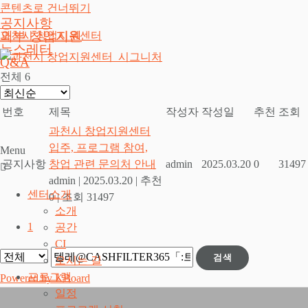
콘텐츠로 건너뛰기
공지사항
외부 창업지원
과천시 창업지원센터
뉴스레터
Q&A
전체 6
번호
제목
작성자
작성일
추천
조회
과천시 창업지원센터
입주, 프로그램 참여,
Menu
공지사항
창업 관련 문의처 안내
admin
2025.03.20
0
31497
admin
|
2025.03.20
|
추천
센터소개
0
|
조회 31497
소개
1
공간
CI
검색
오시는 길
프로그램
Powered by KBoard
일정