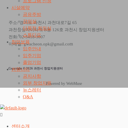
프로그램 신청
시설예약
공유주방
강의실
주소: 경기도 과천시 과천대로7길 65
다목적 회의실
과천상상자이타워 B동 126호 과천시 창업지원센터
스튜디오
전화: 02-3418-3007
창업보육
m
이메일: gwacheon.opk@gmail.co
입주안내
입주기업
졸업기업
Copyright © 2026 과천시 창업지원센터
커뮤니티
공지사항
외부 창업지원
Powered by WebMuse
뉴스레터
Q&A
센터소개