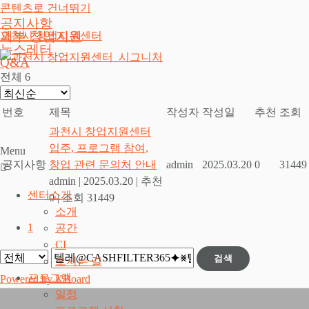
콘텐츠로 건너뛰기
공지사항
외부 창업지원
과천시 창업지원센터
뉴스레터
Q&A
전체 6
번호
제목
작성자
작성일
추천
조회
과천시 창업지원센터
입주, 프로그램 참여,
Menu
공지사항
창업 관련 문의처 안내
admin
2025.03.20
0
31449
admin
|
2025.03.20
|
추천
센터소개
0
|
조회 31449
소개
1
공간
CI
검색
오시는 길
프로그램
Powered by KBoard
일정