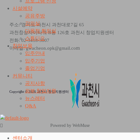
프로그램 신청
시설예약
공유주방
강의실
주소: 경기도 과천시 과천대로7길 65
다목적 회의실
과천상상자이타워 B동 126호 과천시 창업지원센터
스튜디오
전화: 02-3418-3007
창업보육
m
이메일: gwacheon.opk@gmail.co
입주안내
입주기업
졸업기업
커뮤니티
공지사항
외부 창업지원
Copyright © 2026 과천시 창업지원센터
뉴스레터
Q&A
Powered by WebMuse
센터소개