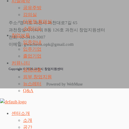
시설예약
공유주방
강의실
다목적 회의실
주소: 경기도 과천시 과천대로7길 65
스튜디오
과천상상자이타워 B동 126호 과천시 창업지원센터
창업보육
전화: 02-3418-3007
입주안내
m
이메일: gwacheon.opk@gmail.co
입주기업
졸업기업
커뮤니티
Copyright © 2026 과천시 창업지원센터
공지사항
외부 창업지원
뉴스레터
Powered by WebMuse
Q&A
센터소개
소개
공간