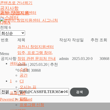
콘텐츠로 건너뛰기
공지사항
외부 창업지원
과천시 창업지원센터
뉴스레터
Q&A
전체 6
번호
제목
작성자
작성일
추천
조회
과천시 창업지원센터
입주, 프로그램 참여,
Menu
공지사항
창업 관련 문의처 안내
admin
2025.03.20
0
30868
센터소개
admin
|
2025.03.20
|
추천
소개
0
|
조회 30868
공간
1
CI
오시는 길
검색
프로그램
일정
Powered by KBoard
프로그램 신청