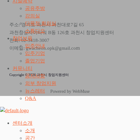
시설예약
공유주방
강의실
다목적 회의실
주소: 경기도 과천시 과천대로7길 65
스튜디오
과천상상자이타워 B동 126호 과천시 창업지원센터
창업보육
전화: 02-3418-3007
입주안내
m
이메일: gwacheon.opk@gmail.co
입주기업
졸업기업
커뮤니티
Copyright © 2026 과천시 창업지원센터
공지사항
외부 창업지원
뉴스레터
Powered by WebMuse
Q&A
센터소개
소개
공간