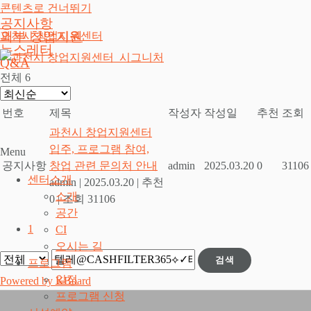
콘텐츠로 건너뛰기
공지사항
외부 창업지원
과천시 창업지원센터
뉴스레터
Q&A
전체 6
번호
제목
작성자
작성일
추천
조회
과천시 창업지원센터
입주, 프로그램 참여,
Menu
공지사항
창업 관련 문의처 안내
admin
2025.03.20
0
31106
센터소개
admin
|
2025.03.20
|
추천
소개
0
|
조회 31106
공간
1
CI
오시는 길
검색
프로그램
일정
Powered by KBoard
프로그램 신청