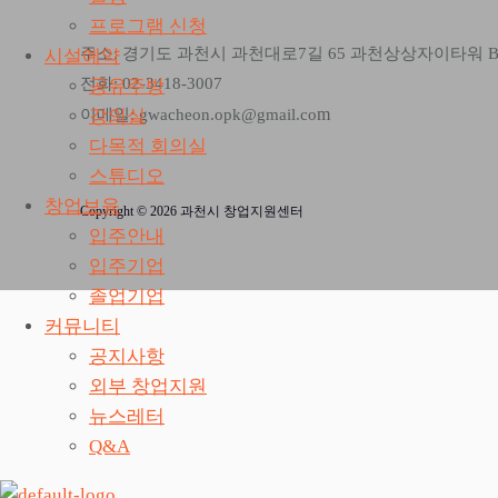
프로그램 신청
주소: 경기도 과천시 과천대로7길 65 과천상상자이타워 
시설예약
전화: 02-3418-3007
공유주방
m
강의실
이메일: gwacheon.opk@gmail.co
다목적 회의실
스튜디오
창업보육
Copyright © 2026 과천시 창업지원센터
입주안내
입주기업
졸업기업
커뮤니티
공지사항
외부 창업지원
뉴스레터
Q&A