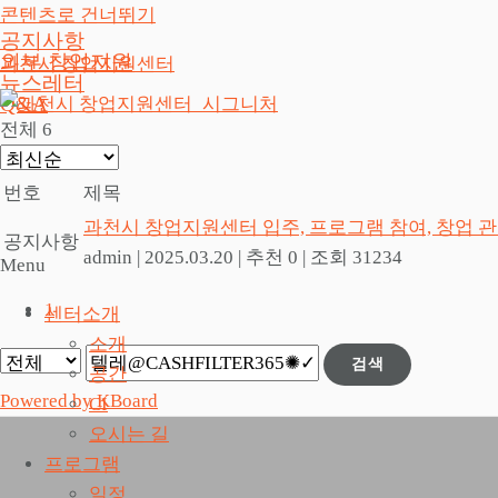
콘텐츠로 건너뛰기
공지사항
외부 창업지원
과천시 창업지원센터
뉴스레터
Q&A
전체 6
번호
제목
과천시 창업지원센터 입주, 프로그램 참여, 창업 
공지사항
admin
|
2025.03.20
|
추천 0
|
조회 31234
Menu
1
센터소개
소개
검색
공간
Powered by KBoard
CI
오시는 길
프로그램
일정