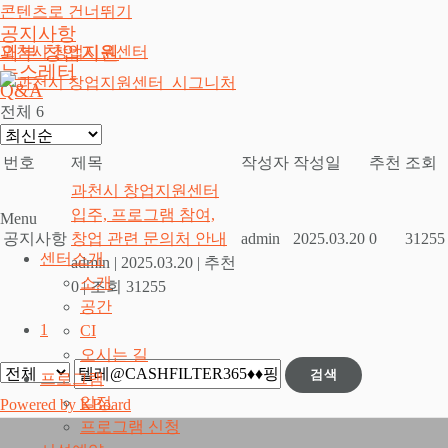
콘텐츠로 건너뛰기
공지사항
외부 창업지원
과천시 창업지원센터
뉴스레터
Q&A
전체 6
번호
제목
작성자
작성일
추천
조회
과천시 창업지원센터
입주, 프로그램 참여,
Menu
공지사항
창업 관련 문의처 안내
admin
2025.03.20
0
31255
센터소개
admin
|
2025.03.20
|
추천
소개
0
|
조회 31255
공간
1
CI
오시는 길
검색
프로그램
일정
Powered by KBoard
프로그램 신청