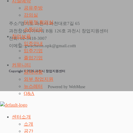
시설예약
공유주방
강의실
다목적 회의실
주소: 경기도 과천시 과천대로7길 65
스튜디오
과천상상자이타워 B동 126호 과천시 창업지원센터
창업보육
전화: 02-3418-3007
입주안내
m
이메일: gwacheon.opk@gmail.co
입주기업
졸업기업
커뮤니티
Copyright © 2026 과천시 창업지원센터
공지사항
외부 창업지원
뉴스레터
Powered by WebMuse
Q&A
센터소개
소개
공간