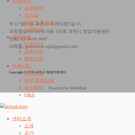
시설예약
공유주방
강의실
다목적 회의실
주소: 경기도 과천시 과천대로7길 65
스튜디오
과천상상자이타워 B동 126호 과천시 창업지원센터
창업보육
전화: 02-3418-3007
입주안내
m
이메일: gwacheon.opk@gmail.co
입주기업
졸업기업
커뮤니티
Copyright © 2026 과천시 창업지원센터
공지사항
외부 창업지원
뉴스레터
Powered by WebMuse
Q&A
센터소개
소개
공간