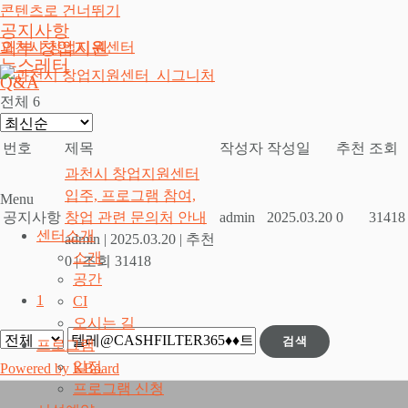
콘텐츠로 건너뛰기
공지사항
외부 창업지원
과천시 창업지원센터
뉴스레터
Q&A
전체 6
번호
제목
작성자
작성일
추천
조회
과천시 창업지원센터
입주, 프로그램 참여,
Menu
공지사항
창업 관련 문의처 안내
admin
2025.03.20
0
31418
센터소개
admin
|
2025.03.20
|
추천
소개
0
|
조회 31418
공간
1
CI
오시는 길
검색
프로그램
일정
Powered by KBoard
프로그램 신청