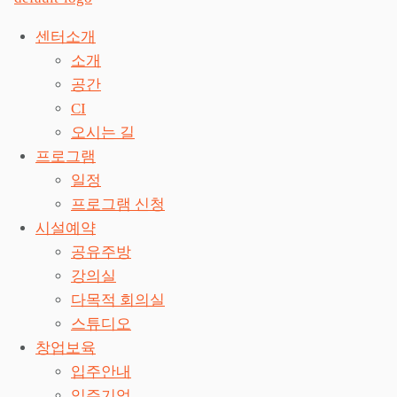
센터소개
소개
공간
CI
오시는 길
프로그램
일정
프로그램 신청
시설예약
공유주방
강의실
다목적 회의실
스튜디오
창업보육
입주안내
입주기업