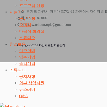
프로그램 신청
주소: 경기도 과천시 과천대로7길 65 과천상상자이타워 
시설예약
전화: 02-3418-3007
공유주방
m
강의실
이메일: gwacheon.opk@gmail.co
다목적 회의실
스튜디오
창업보육
Copyright © 2026 과천시 창업지원센터
입주안내
입주기업
졸업기업
커뮤니티
공지사항
외부 창업지원
뉴스레터
Q&A