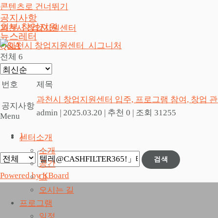
콘텐츠로 건너뛰기
공지사항
외부 창업지원
과천시 창업지원센터
뉴스레터
Q&A
전체 6
번호
제목
과천시 창업지원센터 입주, 프로그램 참여, 창업 
공지사항
admin
|
2025.03.20
|
추천 0
|
조회 31255
Menu
1
센터소개
소개
검색
공간
Powered by KBoard
CI
오시는 길
프로그램
일정