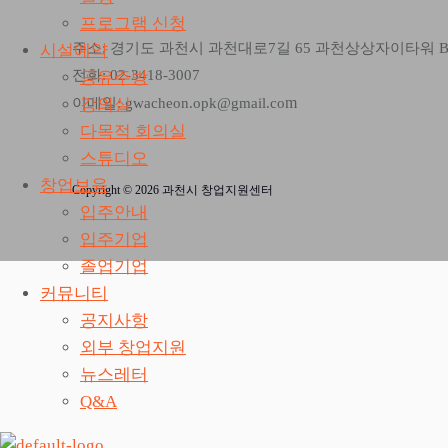
프로그램 신청
주소: 경기도 과천시 과천대로7길 65 과천상상자이타워 
시설예약
전화: 02-3418-3007
공유주방
m
강의실
이메일: gwacheon.opk@gmail.co
다목적 회의실
스튜디오
창업보육
Copyright © 2026 과천시 창업지원센터
입주안내
입주기업
졸업기업
커뮤니티
공지사항
외부 창업지원
뉴스레터
Q&A