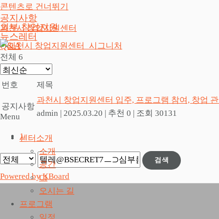
콘텐츠로 건너뛰기
공지사항
외부 창업지원
과천시 창업지원센터
뉴스레터
Q&A
전체 6
번호
제목
과천시 창업지원센터 입주, 프로그램 참여, 창업 
공지사항
admin
|
2025.03.20
|
추천 0
|
조회 30131
Menu
1
센터소개
소개
검색
공간
Powered by KBoard
CI
오시는 길
프로그램
일정