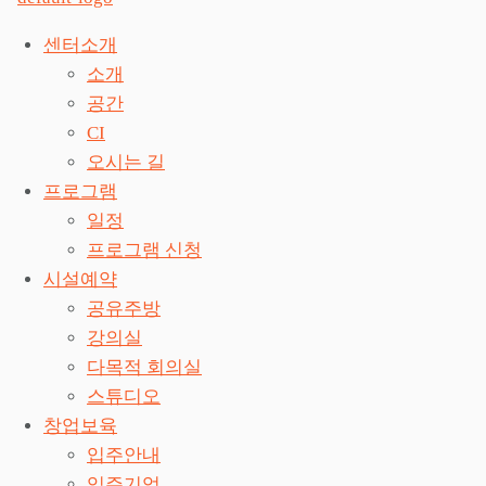
센터소개
소개
공간
CI
오시는 길
프로그램
일정
프로그램 신청
시설예약
공유주방
강의실
다목적 회의실
스튜디오
창업보육
입주안내
입주기업