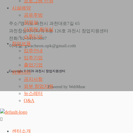
프로그램 신청
시설예약
공유주방
강의실
주소: 경기도 과천시 과천대로7길 65
다목적 회의실
과천상상자이타워 B동 126호 과천시 창업지원센터
스튜디오
전화: 02-3418-3007
창업보육
m
이메일: gwacheon.opk@gmail.co
입주안내
입주기업
졸업기업
Copyright © 2026 과천시 창업지원센터
커뮤니티
공지사항
외부 창업지원
Powered by WebMuse
뉴스레터
Q&A
센터소개