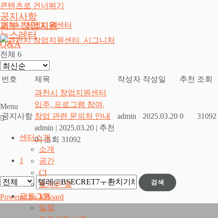
콘텐츠로 건너뛰기
공지사항
외부 창업지원
과천시 창업지원센터
뉴스레터
Q&A
전체 6
번호
제목
작성자
작성일
추천
조회
과천시 창업지원센터
입주, 프로그램 참여,
Menu
공지사항
창업 관련 문의처 안내
admin
2025.03.20
0
31092
admin
|
2025.03.20
|
추천
센터소개
0
|
조회 31092
소개
1
공간
CI
검색
오시는 길
프로그램
Powered by KBoard
일정