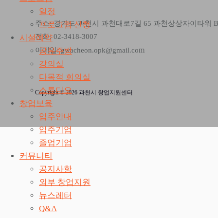
일정
주소: 경기도 과천시 과천대로7길 65 과천상상자이타워 
프로그램 신청
전화: 02-3418-3007
시설예약
m
공유주방
이메일: gwacheon.opk@gmail.co
강의실
다목적 회의실
스튜디오
Copyright © 2026 과천시 창업지원센터
창업보육
입주안내
입주기업
졸업기업
커뮤니티
공지사항
외부 창업지원
뉴스레터
Q&A