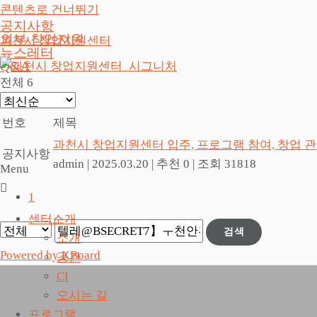
콘텐츠로 건너뛰기
공지사항
외부 창업지원
과천시 창업지원센터
뉴스레터
Q&A
전체 6
번호
제목
과천시 창업지원센터 입주, 프로그램 참여, 창업 
공지사항
admin
|
2025.03.20
|
추천 0
|
조회 31818
Menu
1
센터소개
검색
소개
Powered by KBoard
공간
CI
오시는 길
프로그램