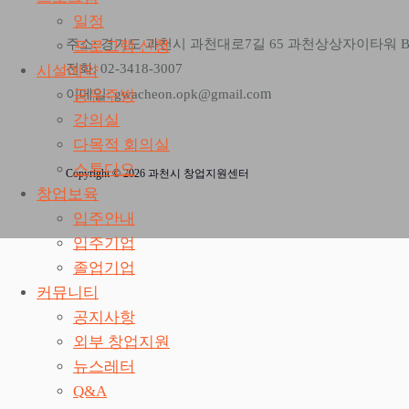
일정
주소: 경기도 과천시 과천대로7길 65 과천상상자이타워 
프로그램 신청
전화: 02-3418-3007
시설예약
m
공유주방
이메일: gwacheon.opk@gmail.co
강의실
다목적 회의실
스튜디오
Copyright © 2026 과천시 창업지원센터
창업보육
입주안내
입주기업
졸업기업
커뮤니티
공지사항
외부 창업지원
뉴스레터
Q&A