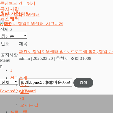
콘텐츠로 건너뛰기
공지사항
외부 창업지원
과천시 창업지원센터
뉴스레터
Q&A
전체 6
번호
제목
과천시 창업지원센터 입주, 프로그램 참여, 창업 
공지사항
admin
|
2025.03.20
|
추천 0
|
조회 31008
Menu
1
센터소개
검색
소개
Powered by KBoard
공간
CI
오시는 길
프로그램