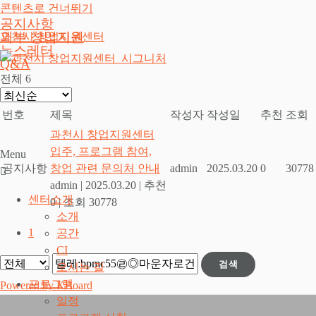
콘텐츠로 건너뛰기
공지사항
외부 창업지원
과천시 창업지원센터
뉴스레터
Q&A
전체 6
번호
제목
작성자
작성일
추천
조회
과천시 창업지원센터
입주, 프로그램 참여,
Menu
공지사항
창업 관련 문의처 안내
admin
2025.03.20
0
30778
admin
|
2025.03.20
|
추천
센터소개
0
|
조회 30778
소개
1
공간
CI
검색
오시는 길
프로그램
Powered by KBoard
일정