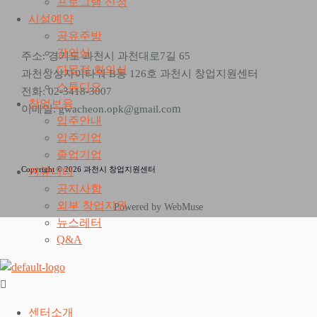
프로그램 신청
시설예약
공유주방
강의실
주소: 경기도 과천시 과천대로7길 65
다목적 회의실
과천상상자이타워 B동 126호 과천시 창업지원센터
스튜디오
전화: 02-3418-3007
창업보육
m
이메일: gwacheon.opk@gmail.co
입주안내
입주기업
졸업기업
Copyright © 2026 과천시 창업지원센터
커뮤니티
공지사항
외부 창업지원
Powered by WebMuse
뉴스레터
Q&A
센터소개