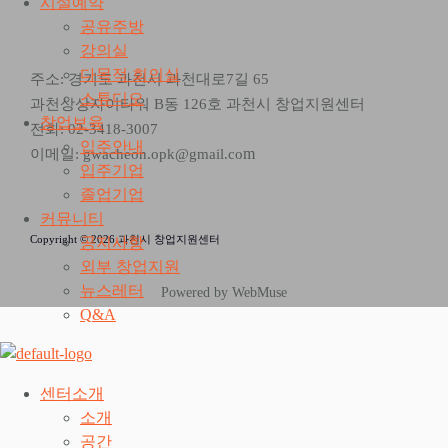
시설예약
공유주방
강의실
다목적 회의실
주소: 경기도 과천시 과천대로7길 65
스튜디오
과천상상자이타워 B동 126호 과천시 창업지원센터
창업보육
전화: 02-3418-3007
입주안내
m
이메일: gwacheon.opk@gmail.co
입주기업
졸업기업
커뮤니티
Copyright © 2026 과천시 창업지원센터
공지사항
외부 창업지원
뉴스레터
Powered by WebMuse
Q&A
센터소개
소개
공간