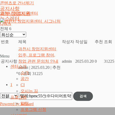
콘텐츠로 건너뛰기
공지사항
외부 창업지원
과천시 창업지원센터
뉴스레터
Q&A
전체 6
번호
제목
작성자
작성일
추천
조회
과천시 창업지원센터
입주, 프로그램 참여,
Menu
공지사항
창업 관련 문의처 안내
admin
2025.03.20
0
31225
센터소개
admin
|
2025.03.20
|
추천
소개
0
|
조회 31225
공간
1
CI
오시는 길
검색
프로그램
일정
Powered by KBoard
프로그램 신청