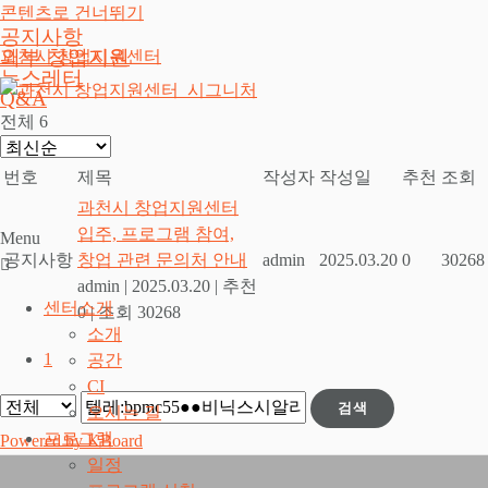
콘텐츠로 건너뛰기
공지사항
외부 창업지원
과천시 창업지원센터
뉴스레터
Q&A
전체 6
번호
제목
작성자
작성일
추천
조회
과천시 창업지원센터
입주, 프로그램 참여,
Menu
공지사항
창업 관련 문의처 안내
admin
2025.03.20
0
30268
admin
|
2025.03.20
|
추천
센터소개
0
|
조회 30268
소개
1
공간
CI
검색
오시는 길
프로그램
Powered by KBoard
일정