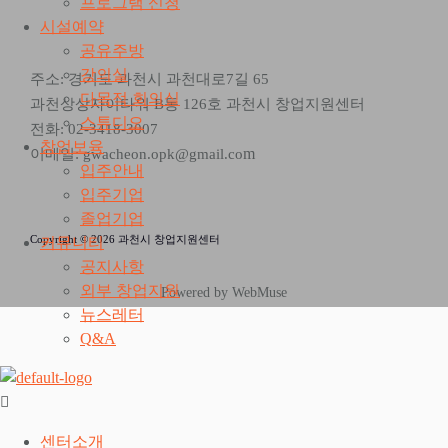
프로그램 신청
시설예약
공유주방
강의실
주소: 경기도 과천시 과천대로7길 65
다목적 회의실
과천상상자이타워 B동 126호 과천시 창업지원센터
스튜디오
전화: 02-3418-3007
창업보육
m
이메일: gwacheon.opk@gmail.co
입주안내
입주기업
졸업기업
Copyright © 2026 과천시 창업지원센터
커뮤니티
공지사항
외부 창업지원
Powered by WebMuse
뉴스레터
Q&A
센터소개