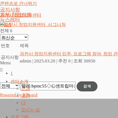
콘텐츠로 건너뛰기
공지사항
외부 창업지원
과천시 창업지원센터
뉴스레터
Q&A
전체 6
번호
제목
과천시 창업지원센터 입주, 프로그램 참여, 창업 
공지사항
admin
|
2025.03.20
|
추천 0
|
조회 30950
Menu
1
센터소개
검색
소개
Powered by KBoard
공간
CI
오시는 길
프로그램