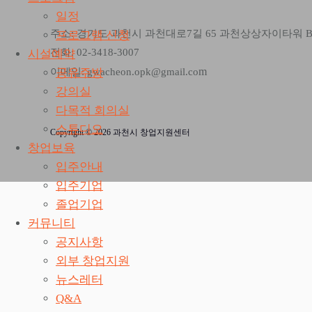
일정
주소: 경기도 과천시 과천대로7길 65 과천상상자이타워 
프로그램 신청
전화: 02-3418-3007
시설예약
m
공유주방
이메일: gwacheon.opk@gmail.co
강의실
다목적 회의실
스튜디오
Copyright © 2026 과천시 창업지원센터
창업보육
입주안내
입주기업
졸업기업
커뮤니티
공지사항
외부 창업지원
뉴스레터
Q&A