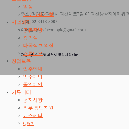
일정
주소: 경기도 과천시 과천대로7길 65 과천상상자이타워 
프로그램 신청
전화: 02-3418-3007
시설예약
m
공유주방
이메일: gwacheon.opk@gmail.co
강의실
다목적 회의실
스튜디오
Copyright © 2026 과천시 창업지원센터
창업보육
입주안내
입주기업
졸업기업
커뮤니티
공지사항
외부 창업지원
뉴스레터
Q&A