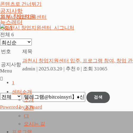
콘텐츠로 건너뛰기
공지사항
외부 창업지원
과천시 창업지원센터
뉴스레터
Q&A
전체 6
번호
제목
과천시 창업지원센터 입주, 프로그램 참여, 창업 
공지사항
admin
|
2025.03.20
|
추천 0
|
조회 31065
Menu
1
센터소개
검색
소개
Powered by KBoard
공간
CI
오시는 길
프로그램