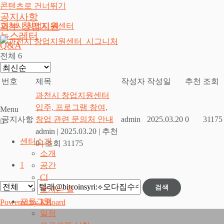
콘텐츠로 건너뛰기
공지사항
외부 창업지원
과천시 창업지원센터
뉴스레터
Q&A
전체 6
번호
제목
작성자
작성일
추천
조회
과천시 창업지원센터
입주, 프로그램 참여,
Menu
공지사항
창업 관련 문의처 안내
admin
2025.03.20
0
31175
admin
|
2025.03.20
|
추천
센터소개
0
|
조회 31175
소개
1
공간
CI
검색
오시는 길
프로그램
Powered by KBoard
일정