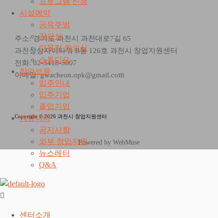
프로그램 신청
시설예약
공유주방
강의실
주소: 경기도 과천시 과천대로7길 65
다목적 회의실
과천상상자이타워 B동 126호 과천시 창업지원센터
스튜디오
전화: 02-3418-3007
창업보육
m
이메일: gwacheon.opk@gmail.co
입주안내
입주기업
졸업기업
Copyright © 2026 과천시 창업지원센터
커뮤니티
공지사항
외부 창업지원
Powered by WebMuse
뉴스레터
Q&A
센터소개