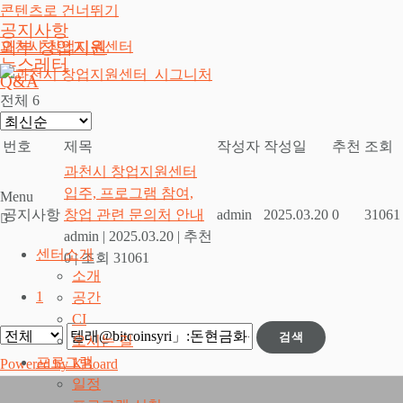
콘텐츠로 건너뛰기
공지사항
외부 창업지원
과천시 창업지원센터
뉴스레터
Q&A
전체 6
번호
제목
작성자
작성일
추천
조회
과천시 창업지원센터
입주, 프로그램 참여,
Menu
공지사항
창업 관련 문의처 안내
admin
2025.03.20
0
31061
admin
|
2025.03.20
|
추천
센터소개
0
|
조회 31061
소개
1
공간
CI
검색
오시는 길
프로그램
Powered by KBoard
일정