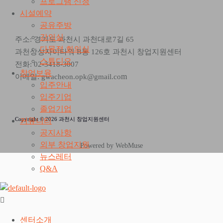
프로그램 신청
시설예약
공유주방
강의실
주소: 경기도 과천시 과천대로7길 65
다목적 회의실
과천상상자이타워 B동 126호 과천시 창업지원센터
스튜디오
전화: 02-3418-3007
창업보육
m
이메일: gwacheon.opk@gmail.co
입주안내
입주기업
졸업기업
Copyright © 2026 과천시 창업지원센터
커뮤니티
공지사항
외부 창업지원
Powered by WebMuse
뉴스레터
Q&A
센터소개